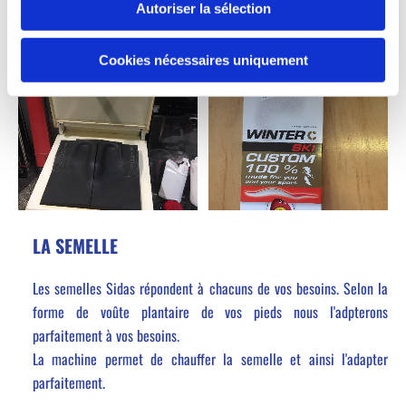
Autoriser la sélection
Cookies nécessaires uniquement
LA SEMELLE
Les semelles Sidas répondent à chacuns de vos besoins. Selon la
forme de voûte plantaire de vos pieds nous l'adpterons
parfaitement à vos besoins.
La machine permet de chauffer la semelle et ainsi l'adapter
parfaitement.