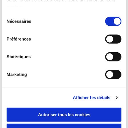
thermoformé vous n'aurez plus jamais mal aux pieds et dévalerez les
services.
pistes avec confort et puissance.
Sélection
Nécessaires
du
consentement
Préférences
Statistiques
Marketing
Afficher les détails
Autoriser tous les cookies