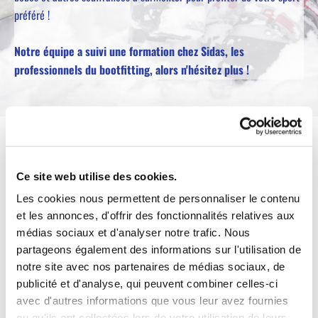
préféré !
Notre équipe a suivi une formation chez Sidas, les
professionnels du bootfitting, alors n'hésitez plus !
CHAUSSONS ET CHAUSSURES
Ce site web utilise des cookies.
THERMOFORMÉES
Les cookies nous permettent de personnaliser le contenu
et les annonces, d'offrir des fonctionnalités relatives aux
médias sociaux et d'analyser notre trafic. Nous
Toujours plus de confort sur vos skis ! Avec la technologie de
partageons également des informations sur l'utilisation de
thermoformage, le chausson thermoformé est chauffé puis moulé
notre site avec nos partenaires de médias sociaux, de
dans votre coque de chaussure de ski.
publicité et d'analyse, qui peuvent combiner celles-ci
Couplez votre chausson avec une semelle à la forme du pied et à
avec d'autres informations que vous leur avez fournies
votre activité sportive. Avec un chausson personnalisé et
ou qu'ils ont collectées lors de votre utilisation de leurs