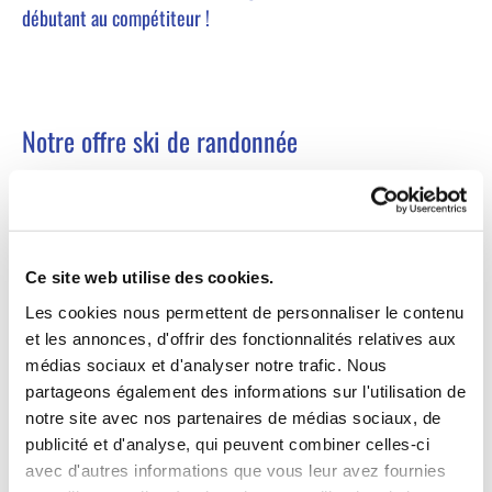
débutant au compétiteur !
Notre offre ski de randonnée
Nous vous proposons des skis et fixations adaptés à vos
besoins en fonction de vos envies, du ski alpinisme au ski de
freerando.
Nos techniciens pourront effectuer le montage des
Ce site web utilise des cookies.
fixations et des peaux.
Les cookies nous permettent de personnaliser le contenu
Par contre, il est également conseillé de s'équiper en matériel
et les annonces, d'offrir des fonctionnalités relatives aux
médias sociaux et d'analyser notre trafic. Nous
de sécurité :
DVA, pelle et sonde
!
partageons également des informations sur l'utilisation de
notre site avec nos partenaires de médias sociaux, de
publicité et d'analyse, qui peuvent combiner celles-ci
avec d'autres informations que vous leur avez fournies