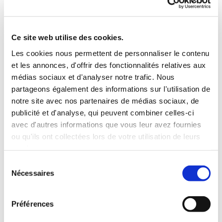
mail ou en remplissant le formulaire de contact
de cette page.
Ce site web utilise des cookies.
L'équipe Techniskis,
Les cookies nous permettent de personnaliser le contenu
et les annonces, d'offrir des fonctionnalités relatives aux
Merci de remplir le formulaire ci-contre et nous
médias sociaux et d'analyser notre trafic. Nous
vous contacterons dès que possible.
partageons également des informations sur l'utilisation de
notre site avec nos partenaires de médias sociaux, de
03 88 81 81 50

publicité et d'analyse, qui peuvent combiner celles-ci
techniskis@gmail.com

avec d'autres informations que vous leur avez fournies
34 Rue PRINCIPALE

ou qu'ils ont collectées lors de votre utilisation de leurs
services.
67206 MITTELHAUSBERGEN
Sélection
Nécessaires
du
Nom et Prénom*
consentement
Préférences